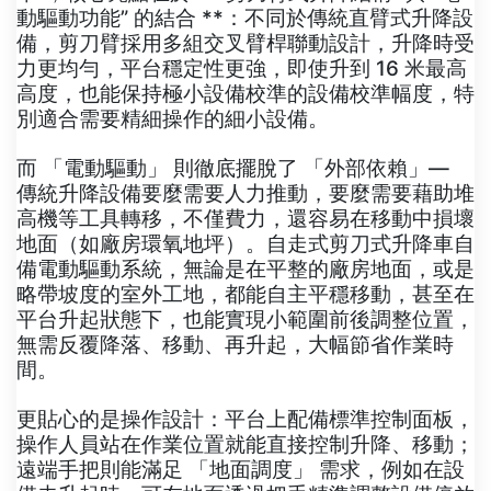
動驅動功能” 的結合 **：不同於傳統直臂式升降設
備，剪刀臂採用多組交叉臂桿聯動設計，升降時受
力更均勻，平台穩定性更強，即使升到 16 米最高
高度，也能保持極小設備校準的設備校準幅度，特
別適合需要精細操作的細小設備。
而 「電動驅動」 則徹底擺脫了 「外部依賴」—
傳統升降設備要麼需要人力推動，要麼需要藉助堆
高機等工具轉移，不僅費力，還容易在移動中損壞
地面（如廠房環氧地坪）。自走式剪刀式升降車自
備電動驅動系統，無論是在平整的廠房地面，或是
略帶坡度的室外工地，都能自主平穩移動，甚至在
平台升起狀態下，也能實現小範圍前後調整位置，
無需反覆降落、移動、再升起，大幅節省作業時
間。
更貼心的是操作設計：平台上配備標準控制面板，
操作人員站在作業位置就能直接控制升降、移動；
遠端手把則能滿足 「地面調度」 需求，例如在設