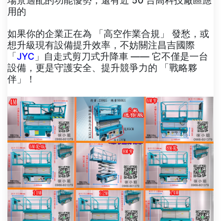
場景適配的功能優勢，還有近 50 台高科技廠區應
用的
如果你的企業正在為 「高空作業合規」 發愁，或
想升級現有設備提升效率，不妨關注昌吉國際
「
JYC
」自走式剪刀式升降車 —— 它不僅是一台
設備，更是守護安全、提升競爭力的 「戰略夥
伴」！