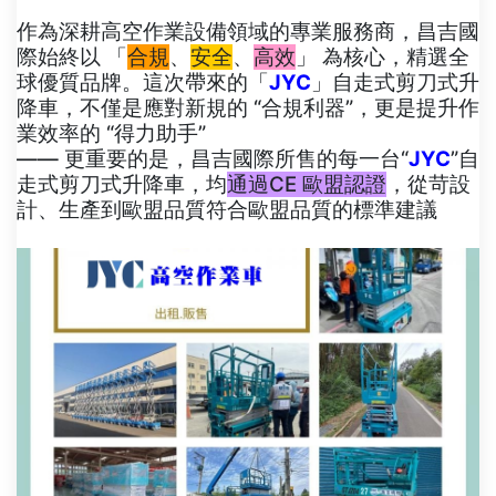
作為深耕高空作業設備領域的專業服務商，昌吉國
際始終以 「
合規
、
安全
、
高效
」 為核心，精選全
球優質品牌。這次帶來的「
JYC
」自走式剪刀式升
降車，不僅是應對新規的 “合規利器”，更是提升作
業效率的 “得力助手”
—— 更重要的是，昌吉國際所售的每一台“
JYC
”自
走式剪刀式升降車，均
通過CE 歐盟認證
，從苛設
計、生產到歐盟品質符合歐盟品質的標準建議