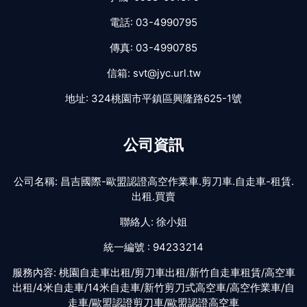
電話:
03-4990795
傳真:
03-4990785
信箱:
svt@jyc.url.tw
地址:
324桃園市平鎮區興隆路625-1號
公司資訊
公司名稱:
昌吉國際-歐盟認證高空作業車.剪刀車.自走車-租賃.
出租.買賣
聯絡人:
徐小姐
統一編號 :
94233214
服務內容:
桃園自走車出租/剪刀車出租/新竹自走車租賃/高空車
出租/4米自走車/14米自走車/新竹剪刀式高空車/高空作業車/自
走車/歐盟認證剪刀車/歐盟認證高空車