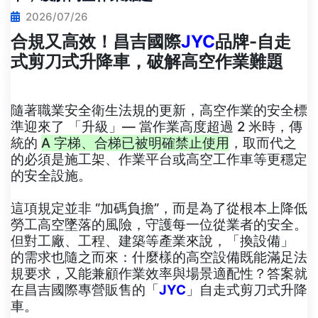
2026/07/26
合規又高效！昌吉國際
JYC
品牌-自走
式剪刀式升降車，破解高空作業難題
隨著職業安全衛生法規的更新，高空作業的安全標
準迎來了 「升級」— 當作業高度超過 2 米時，傳
統的
A 字梯、合梯已被明確禁止使用
，取而代之
的必須是施工架、作業平台或高空工作車等更穩定
的安全設施。
這項規定並非 “加碼負擔”，而是為了從根本上降低
勞工高空墜落的風險，守護每一位從業者的安全。
但對工廠、工程、建築等產業來說，「換設備」
的需求也隨之而來：什麼樣的高空設備既能滿足法
規要求，又能兼顧作業效率與場景適配性？答案就
在昌吉國際專營販售的「
JYC
」自走式剪刀式升降
車。