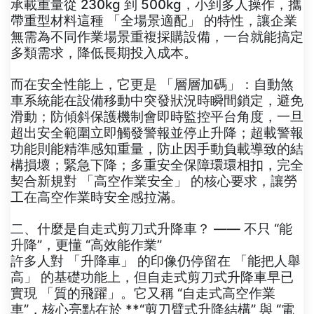
承載重量從 230kg 到 500kg，小到多人操作，攜
帶重型材料這種 「全場景適配」 的特性，讓企業
無需為不同作業場景重複採購設備，一台就能搞定
多類需求，降低長期投入成本。
而在安全性能上，它更是 「層層加碼」：自動煞
車系統能在設備移動中突發狀況時瞬間鎖定，避免
滑動；防傾斜保護機制會即時監控平台角度，一旦
超出安全範圍立即觸發警報並停止升降；超載警報
功能則能精準感知重量，防止因手動負載導致的結
構損壞；緊急下降；多重安全保障環環相扣，完全
契合新規對 「高空作業安全」 的核心要求，讓勞
工在高空作業時安全感拉滿。
二、什麼是自走式剪刀式升降車？ —— 不只 “能
升降”，更懂 “高效能作業”
許多人對 「升降車」 的印像仍停留在 「能把人舉
高」 的基礎功能上，但自走式剪刀式升降車早已
實現 「質的飛躍」。它又稱 “自走式高空作業
車”，核心亮點在於 **“剪刀臂式升降結構” 與 “電