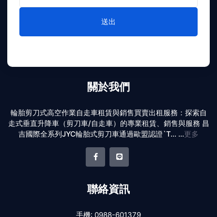
送出
關於我們
輪胎剪刀式高空作業自走車租賃與銷售買賣出租服務：探索自
走式垂直升降車（剪刀車/自走車）的專業租賃、銷售與服務 昌
吉國際全系列JYC輪胎式剪刀車通過歐盟認證`T... ...
更多
聯絡資訊
手機:
0988-601379