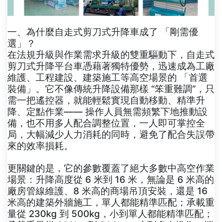
一、為什麼自走式剪刀式升降車成了 「剛需優
選」？
在法規升級與作業需求升級的雙重驅動下，自走式
剪刀式升降平台車憑藉著獨特優勢，迅速成為工廠
維護、工程建設、建築施工等高空場景的 「首選
裝備」。它不像傳統升降設備那樣 “笨重難調”，只
需一把遙控器，就能輕鬆實現自動移動、精準升
降、定點作業—— 操作人員無需頻繁下地推動設
備，也不用多人配合調整位置，一人即可掌控全
局，大幅減少人力消耗的同時，避免了配合失誤帶
來的效率損耗。
更關鍵的是，它的參數覆蓋了絕大多數中高空作業
場景：升降高度從 6 米到 16 米，無論是 6 米高的
廠房管線維護、8 米高的商場吊頂安裝，還是 16
米高的建築外牆施工，單人都能精準匹配；承載重
量從 230kg 到 500kg，小到單人都能精準匹配；