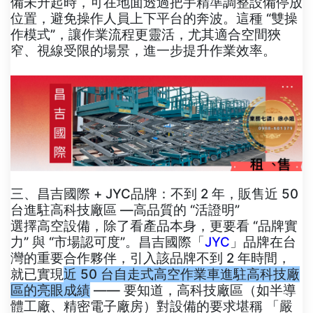
備未升起時，可在地面透過把手精準調整設備停放
位置，避免操作人員上下平台的奔波。這種 “雙操
作模式”，讓作業流程更靈活，尤其適合空間狹
窄、視線受限的場景，進一步提升作業效率。
三、昌吉國際 + JYC品牌：不到 2 年，販售近 50
台進駐高科技廠區 —高品質的 “活證明”
選擇高空設備，除了看產品本身，更要看 “品牌實
力” 與 “市場認可度”。昌吉國際「
JYC
」品牌在台
灣的重要合作夥伴，引入該品牌不到 2 年時間，
就已實現
近 50 台自走式高空作業車進駐高科技廠
區的亮眼成績
—— 要知道，高科技廠區（如半導
體工廠、精密電子廠房）對設備的要求堪稱 「嚴