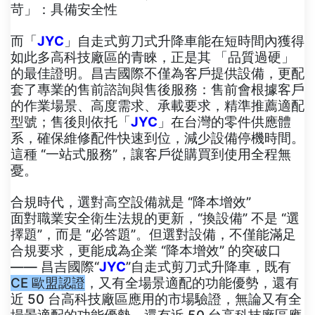
苛」：具備安全性
而「
JYC
」自走式剪刀式升降車能在短時間內獲得
如此多高科技廠區的青睞，正是其 「品質過硬」
的最佳證明。昌吉國際不僅為客戶提供設備，更配
套了專業的售前諮詢與售後服務：售前會根據客戶
的作業場景、高度需求、承載要求，精準推薦適配
型號；售後則依托「
JYC
」在台灣的零件供應體
系，確保維修配件快速到位，減少設備停機時間。
這種 “一站式服務”，讓客戶從購買到使用全程無
憂。
合規時代，選對高空設備就是 “降本增效”
面對職業安全衛生法規的更新，“換設備” 不是 “選
擇題”，而是 “必答題”。但選對設備，不僅能滿足
合規要求，更能成為企業 “降本增效” 的突破口
—— 昌吉國際“
JYC
”自走式剪刀式升降車，既有
CE 歐盟認證
，又有全場景適配的功能優勢，還有
近 50 台高科技廠區應用的市場驗證，無論又有全