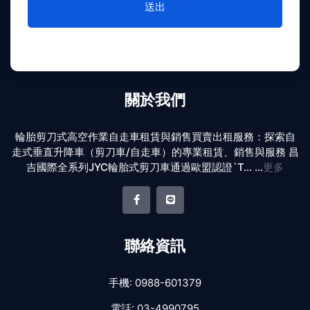
送出
關於我們
輪胎剪刀式高空作業自走車租賃與銷售買賣出租服務：探索自
走式垂直升降車（剪刀車/自走車）的專業租賃、銷售與服務 昌
吉國際全系列JYC輪胎式剪刀車通過歐盟認證`T... ...
更多
聯絡資訊
手機:
0988-601379
電話:
03-4990795