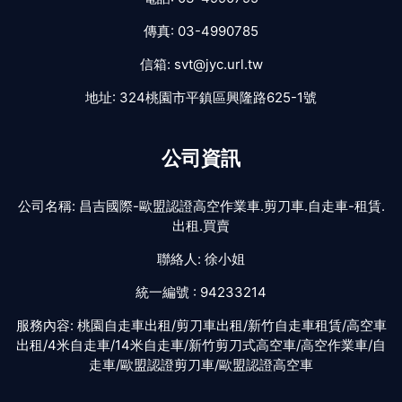
傳真:
03-4990785
信箱:
svt@jyc.url.tw
地址:
324桃園市平鎮區興隆路625-1號
公司資訊
公司名稱:
昌吉國際-歐盟認證高空作業車.剪刀車.自走車-租賃.
出租.買賣
聯絡人:
徐小姐
統一編號 :
94233214
服務內容:
桃園自走車出租/剪刀車出租/新竹自走車租賃/高空車
出租/4米自走車/14米自走車/新竹剪刀式高空車/高空作業車/自
走車/歐盟認證剪刀車/歐盟認證高空車