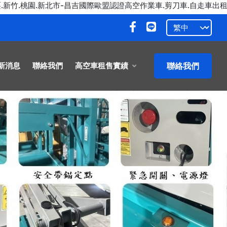
.桃園.新北市-昌吉國際歐盟認證高空作業車.剪刀車.自走車出租.買賣."
新消息
聯絡我們
高空車租售實績
聯絡我們