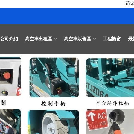
苗栗.新竹
公司介紹
高空車出租區
高空車販售區
工程櫥窗
最