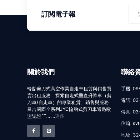
訂閱電子報
關於我們
聯絡
輪胎剪刀式高空作業自走車租賃與銷售買
手機:
09
賣出租服務：探索自走式垂直升降車（剪
電話:
03
刀車/自走車）的專業租賃、銷售與服務
昌吉國際全系列JYC輪胎式剪刀車通過歐
傳真:
03
盟認證`T... ...
更多
信箱:
svt
地址:
3