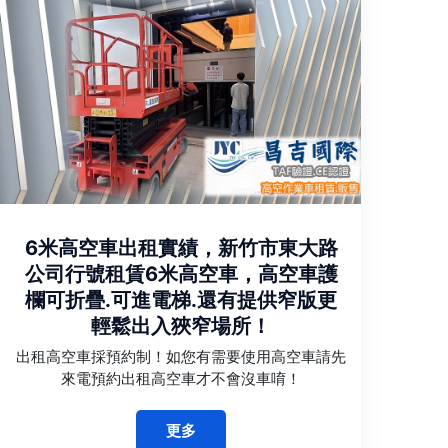
6米高空車出租實績，新竹市東大路
公司行號租賃6米高空車，高空車護
欄可折疊.可進電梯.還有提供窄版更
輕鬆出入狹窄場所！
出租高空車採預約制！如您有需要使用高空車請先
來電預約出租高空車才不會沒車唷！
更多