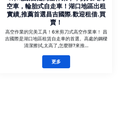
空車，輪胎式自走車！湖口地區出租
實績,推薦首選昌吉國際.歡迎租借.買
賣！
高空作業的完美工具！6米剪刀式高空作業車！ 昌
吉國際是湖口地區租賃自走車的首選。高處的鋼樑
清潔擦拭,太高了,怎麼辦?來推...
更多