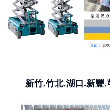
首頁
高空
新竹.竹北.湖口.新豐