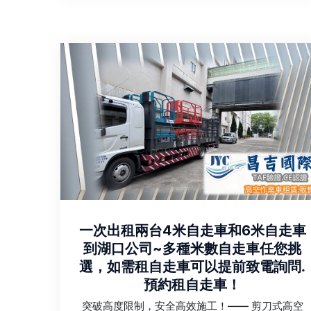
一次出租兩台4米自走車和6米自走車
到湖口公司~多種米數自走車任您挑
選，如需租自走車可以提前致電詢問.
預約租自走車！
突破高度限制，安全高效施工！—— 剪刀式高空