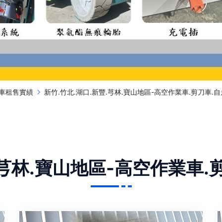
車租售實績
新竹.竹北.湖口.新豐.芎林.寶山地區-高空作業車.剪刀車.
.芎林.寶山地區-高空作業車