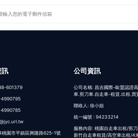
資訊
公司資訊
88-601379
公司名稱:
昌吉國際-歐盟認證
車.剪刀車.自走車-租賃.出租.買
-4990795
聯絡人:
徐小姐
-4990785
統一編號 :
94233214
@jyc.url.tw
服務內容:
桃園自走車出租/剪刀
24桃園市平鎮區興隆路625-1號
新竹自走車租賃/高空車出租/4