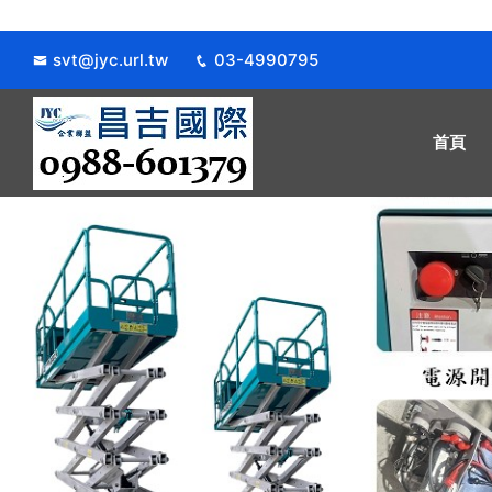
svt@jyc.url.tw
03-4990795
首頁