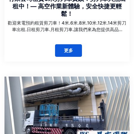
租中！— 高空作業新體驗，安全快捷更輕
鬆！
歡迎來電預約租賃剪刀車！4米.6米.8米.10米.12米.14米剪刀
車出租.日租剪刀車.月租剪刀車.讓我們來為您提供高品...
更多