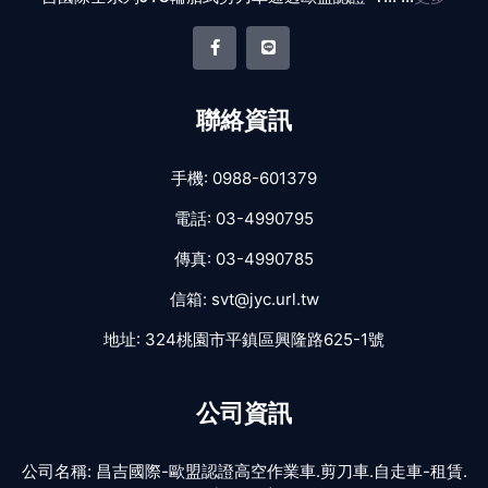
聯絡資訊
手機:
0988-601379
電話:
03-4990795
傳真:
03-4990785
信箱:
svt@jyc.url.tw
地址:
324桃園市平鎮區興隆路625-1號
公司資訊
公司名稱:
昌吉國際-歐盟認證高空作業車.剪刀車.自走車-租賃.