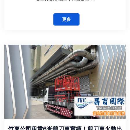
更多
竹東公司租賃6米剪刀車實績！剪刀車火熱出