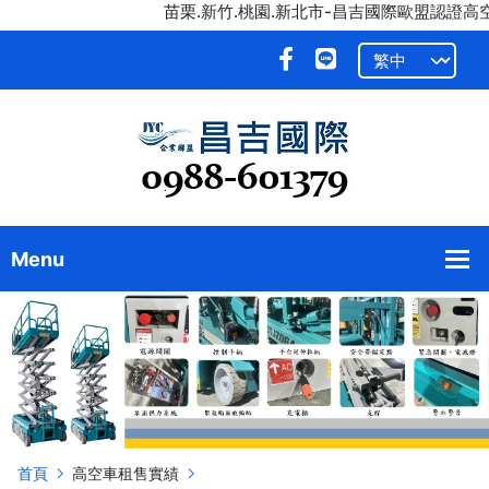
苗栗.新竹.桃園.新北市-昌吉國際歐盟認證高空作業車.剪
首頁
高空車租售實績