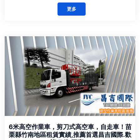
更多
6米高空作業車，剪刀式高空車，自走車！苗
栗縣竹南地區租賃實績,推薦首選昌吉國際.歡