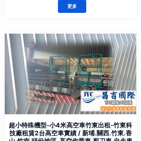
更多
超小特殊機型-小4米高空車竹東出租-竹東科
技廠租賃2台高空車實績 / 新埔.關西.竹東.香
山.竹南.頭份地區-高空作業車.剪刀車.自走車