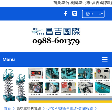
苗栗.新竹.桃園.新北市-昌吉國際歐盟
首頁
高空車租售實績
{JYC}品牌販售實績~新聞報導