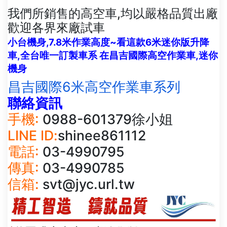
我們所銷售的高空車,均以嚴格品質出廠
歡迎各界來廠試車
小台機身,7.8米作業高度~看這款6米迷你版升降
車,全台唯一訂製車系 在昌吉國際高空作業車,迷你
機身
昌吉國際6米高空作業車系列
聯絡資訊
手機:
0988-601379徐小姐
LINE ID:
shinee861112
電話:
03-4990795
傳真:
03-4990785
信箱:
svt@jyc.url.tw