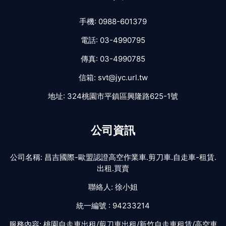
手機:
0988-601379
電話:
03-4990795
傳真:
03-4990785
信箱:
svt@jyc.url.tw
地址:
324桃園市平鎮區興隆路625-1號
公司資訊
公司名稱:
昌吉國際-歐盟認證高空作業車.剪刀車.自走車-租賃.
出租.買賣
聯絡人:
徐小姐
統一編號 :
94233214
服務內容:
桃園自走車出租/剪刀車出租/新竹自走車租賃/高空車