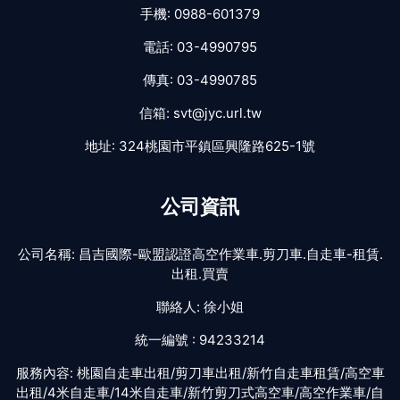
手機:
0988-601379
電話:
03-4990795
傳真:
03-4990785
信箱:
svt@jyc.url.tw
地址:
324桃園市平鎮區興隆路625-1號
公司資訊
公司名稱:
昌吉國際-歐盟認證高空作業車.剪刀車.自走車-租賃.
出租.買賣
聯絡人:
徐小姐
統一編號 :
94233214
服務內容:
桃園自走車出租/剪刀車出租/新竹自走車租賃/高空車
出租/4米自走車/14米自走車/新竹剪刀式高空車/高空作業車/自