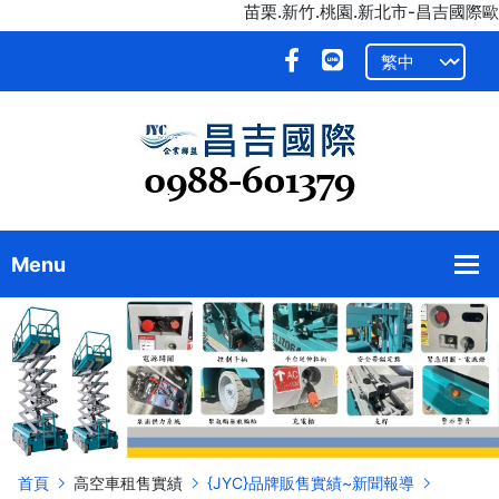
苗栗.新竹.桃園.新北市-昌吉國際歐盟
首頁
高空車租售實績
{JYC}品牌販售實績~新聞報導