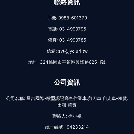
聯絡資訊
手機:
0988-601379
電話:
03-4990795
傳真:
03-4990785
信箱:
svt@jyc.url.tw
地址:
324桃園市平鎮區興隆路625-1號
公司資訊
公司名稱:
昌吉國際-歐盟認證高空作業車.剪刀車.自走車-租賃.
出租.買賣
聯絡人:
徐小姐
統一編號 :
94233214