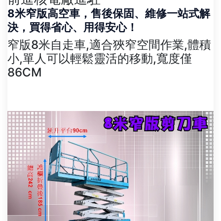
8米窄版高空車，售後保固、維修一站式解
決，買得省心、用得安心！
窄版8米自走車,適合狹窄空間作業,體積
小,單人可以輕鬆靈活的移動,寬度僅
86CM