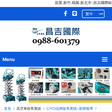
苗栗.新竹.桃園.新北市-昌吉國際歐
首頁
高空車租售實績
{JYC}品牌販售實績~新聞報導